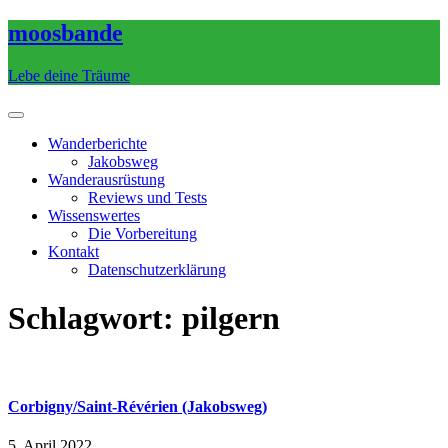
Skip
moosbande
to
content
Lebe deine Träume
Wanderberichte
Jakobsweg
Wanderausrüstung
Reviews und Tests
Wissenswertes
Die Vorbereitung
Kontakt
Datenschutzerklärung
Schlagwort:
pilgern
Corbigny/Saint-Révérien (Jakobsweg)
5. April 2022