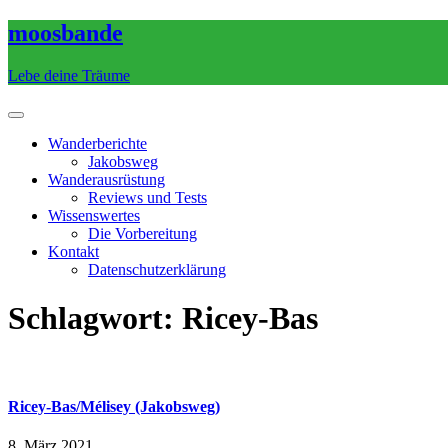
Skip
moosbande
to
content
Lebe deine Träume
Wanderberichte
Jakobsweg
Wanderausrüstung
Reviews und Tests
Wissenswertes
Die Vorbereitung
Kontakt
Datenschutzerklärung
Schlagwort:
Ricey-Bas
Ricey-Bas/Mélisey (Jakobsweg)
8. März 2021