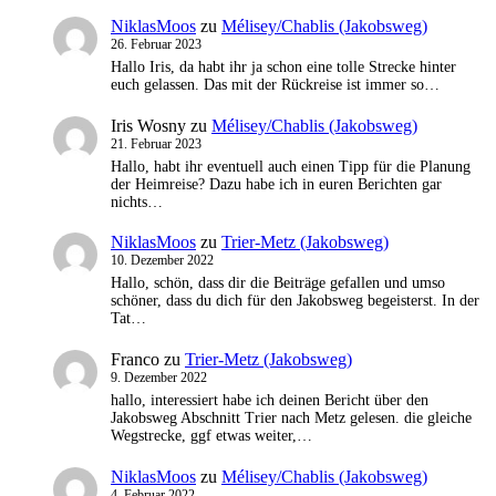
NiklasMoos
zu
Mélisey/Chablis (Jakobsweg)
26. Februar 2023
Hallo Iris, da habt ihr ja schon eine tolle Strecke hinter
euch gelassen. Das mit der Rückreise ist immer so…
Iris Wosny
zu
Mélisey/Chablis (Jakobsweg)
21. Februar 2023
Hallo, habt ihr eventuell auch einen Tipp für die Planung
der Heimreise? Dazu habe ich in euren Berichten gar
nichts…
NiklasMoos
zu
Trier-Metz (Jakobsweg)
10. Dezember 2022
Hallo, schön, dass dir die Beiträge gefallen und umso
schöner, dass du dich für den Jakobsweg begeisterst. In der
Tat…
Franco
zu
Trier-Metz (Jakobsweg)
9. Dezember 2022
hallo, interessiert habe ich deinen Bericht über den
Jakobsweg Abschnitt Trier nach Metz gelesen. die gleiche
Wegstrecke, ggf etwas weiter,…
NiklasMoos
zu
Mélisey/Chablis (Jakobsweg)
4. Februar 2022