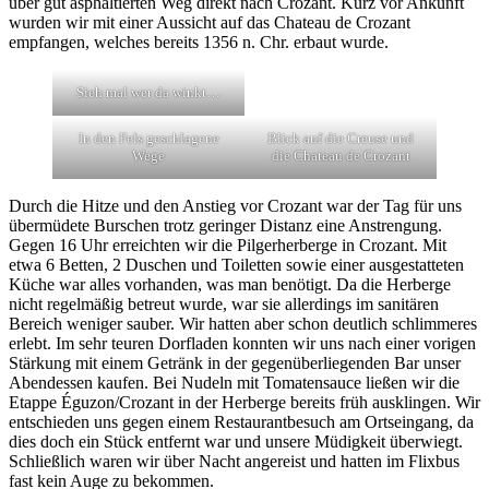
über gut asphaltierten Weg direkt nach Crozant. Kurz vor Ankunft
wurden wir mit einer Aussicht auf das Chateau de Crozant
empfangen, welches bereits 1356 n. Chr. erbaut wurde.
Sieh mal wer da winkt…
In den Fels geschlagene
Blick auf die Creuse und
Wege
die Chateau de Crozant
Durch die Hitze und den Anstieg vor Crozant war der Tag für uns
übermüdete Burschen trotz geringer Distanz eine Anstrengung.
Gegen 16 Uhr erreichten wir die Pilgerherberge in Crozant. Mit
etwa 6 Betten, 2 Duschen und Toiletten sowie einer ausgestatteten
Küche war alles vorhanden, was man benötigt. Da die Herberge
nicht regelmäßig betreut wurde, war sie allerdings im sanitären
Bereich weniger sauber. Wir hatten aber schon deutlich schlimmeres
erlebt. Im sehr teuren Dorfladen konnten wir uns nach einer vorigen
Stärkung mit einem Getränk in der gegenüberliegenden Bar unser
Abendessen kaufen. Bei Nudeln mit Tomatensauce ließen wir die
Etappe Éguzon/Crozant in der Herberge bereits früh ausklingen. Wir
entschieden uns gegen einem Restaurantbesuch am Ortseingang, da
dies doch ein Stück entfernt war und unsere Müdigkeit überwiegt.
Schließlich waren wir über Nacht angereist und hatten im Flixbus
fast kein Auge zu bekommen.