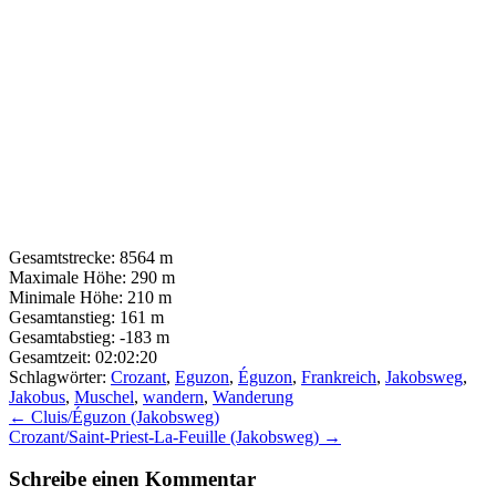
Gesamtstrecke:
8564 m
Maximale Höhe:
290 m
Minimale Höhe:
210 m
Gesamtanstieg:
161 m
Gesamtabstieg:
-183 m
Gesamtzeit:
02:02:20
Schlagwörter:
Crozant
,
Eguzon
,
Éguzon
,
Frankreich
,
Jakobsweg
,
Jakobus
,
Muschel
,
wandern
,
Wanderung
Post
←
Cluis/Éguzon (Jakobsweg)
Crozant/Saint-Priest-La-Feuille (Jakobsweg)
→
navigation
Schreibe einen Kommentar