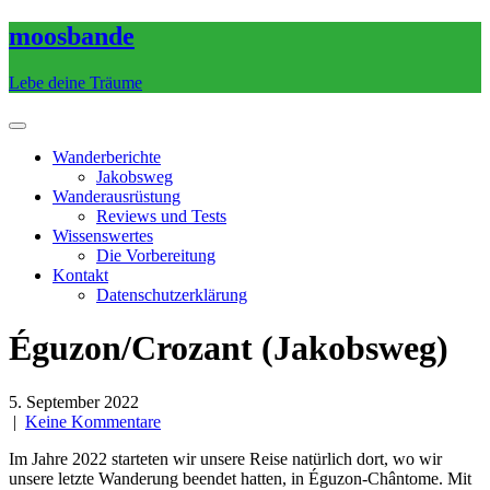
Skip
moosbande
to
content
Lebe deine Träume
Wanderberichte
Jakobsweg
Wanderausrüstung
Reviews und Tests
Wissenswertes
Die Vorbereitung
Kontakt
Datenschutzerklärung
Éguzon/Crozant (Jakobsweg)
5. September 2022
|
Keine Kommentare
Im Jahre 2022 starteten wir unsere Reise natürlich dort, wo wir
unsere letzte Wanderung beendet hatten, in Éguzon-Chântome. Mit