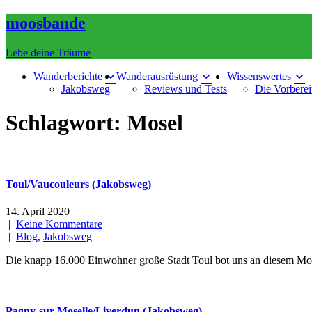
Skip
moosbande
to
content
Lebe deine Träume
Wanderberichte
Wanderausrüstung
Wissenswertes
Jakobsweg
Reviews und Tests
Die Vorberei
Schlagwort:
Mosel
Toul/Vaucouleurs (Jakobsweg)
14. April 2020
|
Keine Kommentare
|
Blog
,
Jakobsweg
Die knapp 16.000 Einwohner große Stadt Toul bot uns an diesem Mo
Pagny-sur-Moselle/Liverdun (Jakobsweg)