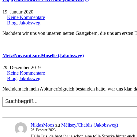
19. Januar 2020
|
Keine Kommentare
|
Blog
,
Jakobsweg
Nachdem wir uns von unseren netten Gastgebern, die uns am ersten T
Metz/Noveant-sur-Moselle (Jakobsweg)
29. Dezember 2019
|
Keine Kommentare
|
Blog
,
Jakobsweg
Nachdem ich mein Abitur erfolgreich bestanden hatte, war uns klar, 
Suchen
NiklasMoos
zu
Mélisey/Chablis (Jakobsweg)
26. Februar 2023
Hallo Iris, da habt ihr ja schon eine tolle Strecke hinter eu