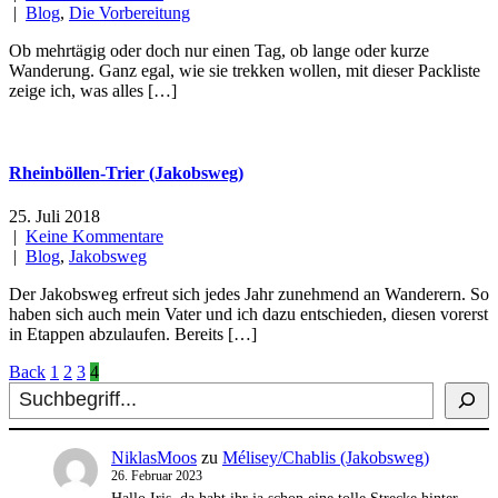
|
Blog
,
Die Vorbereitung
Ob mehrtägig oder doch nur einen Tag, ob lange oder kurze
Wanderung. Ganz egal, wie sie trekken wollen, mit dieser Packliste
zeige ich, was alles […]
Rheinböllen-Trier (Jakobsweg)
25. Juli 2018
|
Keine Kommentare
|
Blog
,
Jakobsweg
Der Jakobsweg erfreut sich jedes Jahr zunehmend an Wanderern. So
haben sich auch mein Vater und ich dazu entschieden, diesen vorerst
in Etappen abzulaufen. Bereits […]
Posts
Back
1
2
3
4
Suchen
navigation
NiklasMoos
zu
Mélisey/Chablis (Jakobsweg)
26. Februar 2023