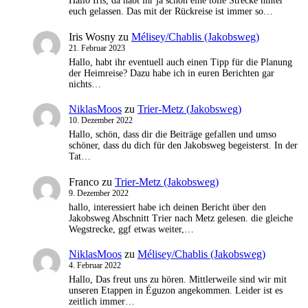
Hallo Iris, da habt ihr ja schon eine tolle Strecke hinter
euch gelassen. Das mit der Rückreise ist immer so…
Iris Wosny
zu
Mélisey/Chablis (Jakobsweg)
21. Februar 2023
Hallo, habt ihr eventuell auch einen Tipp für die Planung
der Heimreise? Dazu habe ich in euren Berichten gar
nichts…
NiklasMoos
zu
Trier-Metz (Jakobsweg)
10. Dezember 2022
Hallo, schön, dass dir die Beiträge gefallen und umso
schöner, dass du dich für den Jakobsweg begeisterst. In der
Tat…
Franco
zu
Trier-Metz (Jakobsweg)
9. Dezember 2022
hallo, interessiert habe ich deinen Bericht über den
Jakobsweg Abschnitt Trier nach Metz gelesen. die gleiche
Wegstrecke, ggf etwas weiter,…
NiklasMoos
zu
Mélisey/Chablis (Jakobsweg)
4. Februar 2022
Hallo, Das freut uns zu hören. Mittlerweile sind wir mit
unseren Etappen in Éguzon angekommen. Leider ist es
zeitlich immer…