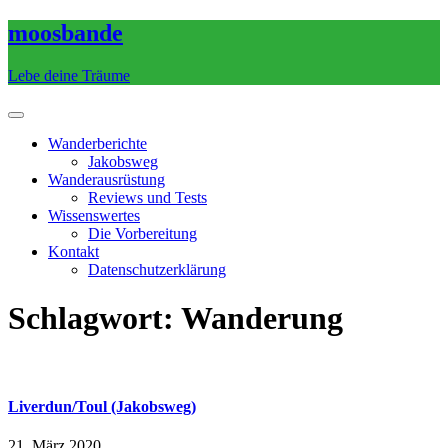
Skip
moosbande
to
content
Lebe deine Träume
Wanderberichte
Jakobsweg
Wanderausrüstung
Reviews und Tests
Wissenswertes
Die Vorbereitung
Kontakt
Datenschutzerklärung
Schlagwort:
Wanderung
Liverdun/Toul (Jakobsweg)
21. März 2020